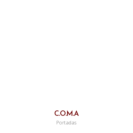
C.O.M.A
Portadas