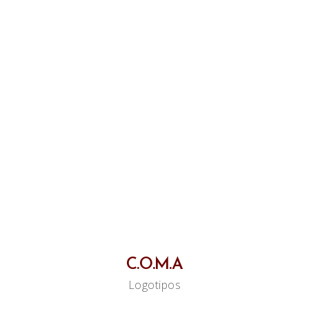
C.O.M.A
Logotipos