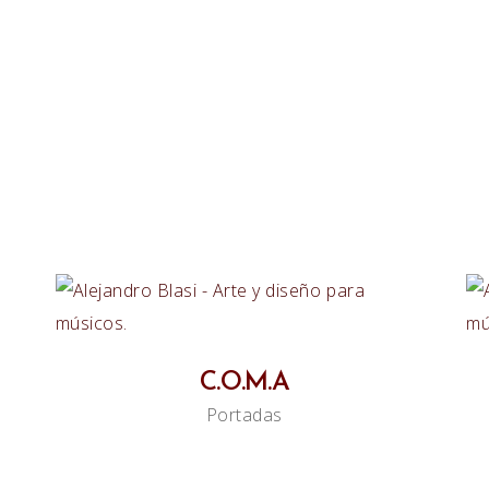
C.O.M.A
Portadas