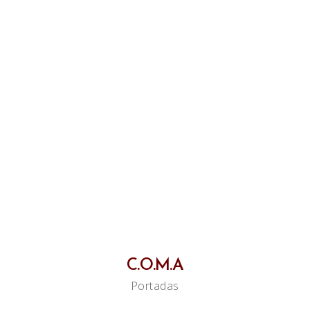
C.O.M.A
Portadas