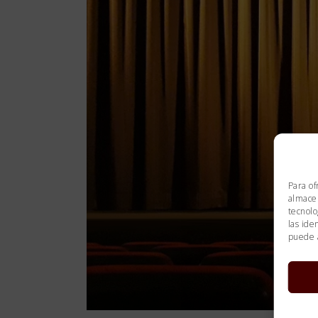
Para of
almacen
tecnolo
las ide
puede a