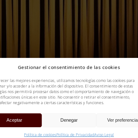
Gestionar el consentimiento de las cookies
recer las mejores experiencias, utilizamos tecnologías como las cookies para
ar y/o acceder a la información del dispositivo. El consentimiento de estas
gías nos permitirá procesar datos como el comportamiento de navegación o
ntificaciones únicas en este sitio. No consentir o retirar el consentimiento,
fectar negativamente a ciertas características y funciones.
Aceptar
Denegar
Ver preferenci
Política de cookies
Política de Privacidad
Aviso Legal