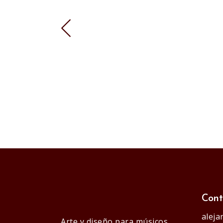
Cont
alej
Arte y diseño para músicos